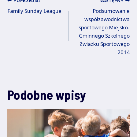
Nawigacja
POPRZEDNI
NASTĘPNY
Family Sunday League
Podsumowanie
wpisu
współzawodnictwa
sportowego Miejsko-
Gminnego Szkolnego
Zwiazku Sportowego
2014
Podobne wpisy