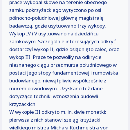
prace wykopaliskowe na terenie obecnego
zamku pokrzyżackiego wytyczono po osi
północno-południowej główną magistralę
badawczą, gdzie usytuowano trzy wykopy.
Wykop IV i V usytuowano na dziedzińcu
zamkowym. Szczególnie interesujących odkryć
dostarczył wykop II, gdzie osiągnięto calec, oraz
wykop III. Prace te pozwoliły na odkrycie
nieznanego ciągu przedmurza południowego w
postaci jego stopy fundamentowej i rumowiska
budowlanego, niewątpliwie współcześnie z
murem obwodowym. Uzyskano też dane
dotyczące techniki wznoszenia budowli
krzyżackich.
W wykopie III odkryto m. in. dwie monetki:
pierwsza z nich stanowi szeląg krzyżacki
wielkiego mistrza Michała Küchmeistra von