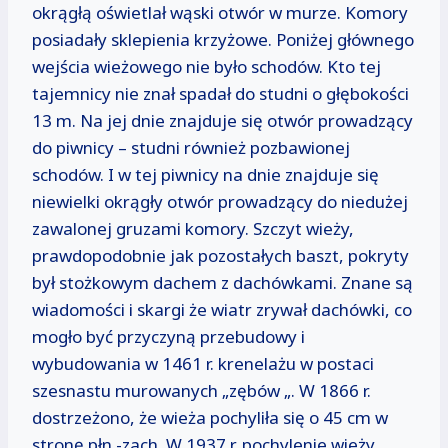
okrągłą oświetlał wąski otwór w murze. Komory
posiadały sklepienia krzyżowe. Poniżej głównego
wejścia wieżowego nie było schodów. Kto tej
tajemnicy nie znał spadał do studni o głębokości
13 m. Na jej dnie znajduje się otwór prowadzący
do piwnicy – studni również pozbawionej
schodów. I w tej piwnicy na dnie znajduje się
niewielki okrągły otwór prowadzący do niedużej
zawalonej gruzami komory. Szczyt wieży,
prawdopodobnie jak pozostałych baszt, pokryty
był stożkowym dachem z dachówkami. Znane są
wiadomości i skargi że wiatr zrywał dachówki, co
mogło być przyczyną przebudowy i
wybudowania w 1461 r. krenelażu w postaci
szesnastu murowanych „zębów „. W 1866 r.
dostrzeżono, że wieża pochyliła się o 45 cm w
stronę płn.-zach. W 1937 r. pochylenie wieży