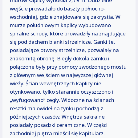
murów kaplicy wynosiła 2,79 m. Oddzielne
wejście prowadziło do baszty północno-
wschodniej, gdzie znajdowała się zakrystia. W
murze południowym kaplicy wybudowano
spiralne schody, które prowadziły na znajdujące
się pod dachem blanki strzelnicze. Ganki te,
posiadające otwory strzelnicze, pozwalały na
znakomitą obronę. Biegły dokoła zamku i
połączone były przy pomocy zwodzonego mostu
z głównym wejściem w najwyższej głównej
wieży. Ścian wewnętrznych kaplicy nie
otynkowano, tylko starannie oczyszczono i
„wyfugowano” cegły. Widoczne na ścianach
resztki malowideł na tynku pochodzą z
późniejszych czasów. Wnętrza sakralne
posiadały posadzki ceramiczne. W części
zachodniej piętra mieścił się kapitularz.