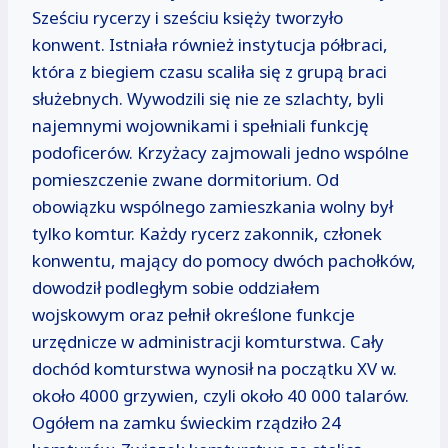
Sześciu rycerzy i sześciu księży tworzyło
konwent. Istniała również instytucja półbraci,
która z biegiem czasu scaliła się z grupą braci
służebnych. Wywodzili się nie ze szlachty, byli
najemnymi wojownikami i spełniali funkcję
podoficerów. Krzyżacy zajmowali jedno wspólne
pomieszczenie zwane dormitorium. Od
obowiązku wspólnego zamieszkania wolny był
tylko komtur. Każdy rycerz zakonnik, członek
konwentu, mający do pomocy dwóch pachołków,
dowodził podległym sobie oddziałem
wojskowym oraz pełnił określone funkcje
urzędnicze w administracji komturstwa. Cały
dochód komturstwa wynosił na początku XV w.
około 4000 grzywien, czyli około 40 000 talarów.
Ogółem na zamku świeckim rządziło 24