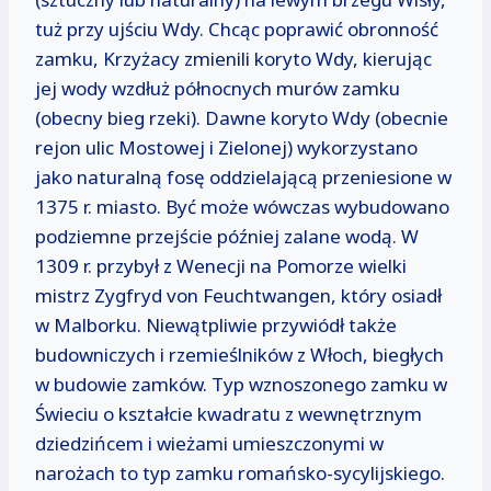
tuż przy ujściu Wdy. Chcąc poprawić obronność
zamku, Krzyżacy zmienili koryto Wdy, kierując
jej wody wzdłuż północnych murów zamku
(obecny bieg rzeki). Dawne koryto Wdy (obecnie
rejon ulic Mostowej i Zielonej) wykorzystano
jako naturalną fosę oddzielającą przeniesione w
1375 r. miasto. Być może wówczas wybudowano
podziemne przejście później zalane wodą. W
1309 r. przybył z Wenecji na Pomorze wielki
mistrz Zygfryd von Feuchtwangen, który osiadł
w Malborku. Niewątpliwie przywiódł także
budowniczych i rzemieślników z Włoch, biegłych
w budowie zamków. Typ wznoszonego zamku w
Świeciu o kształcie kwadratu z wewnętrznym
dziedzińcem i wieżami umieszczonymi w
narożach to typ zamku romańsko-sycylijskiego.