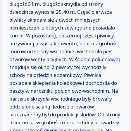
długość 51 m, długość skrzydła od strony
dziedzińca wynosiła 25,40 m. Część pierwsza
piwnicy składała się z dwóch mniejszych
pomieszczeń, z których zewnętrzne posiadało
komin. W pozostałej, obszernej części piwnicy,
nazywanej piwnicą konwentu, poprzez grubość
murów od strony wschodniej wychodziło pięć
otworów wentylacyjnych. W ścianie południowej
znajduje się okno. Z piwnicy tej wychodziły
schody na dziedziniec zamkowy. Piwnica
posiadała sklepienia kolebkowe i dochodziła do
baszty w narożniku południowo-wschodnim. Na
parterze skrzydła wschodniego były browary
oddzielone ścianą. Jeden z browarów
przeznaczony był do produkcji słodów. Od strony
dziedzińca, w grubości muru, schody prowadziły
z pomieszczeń piwnicznych do browarów. Na