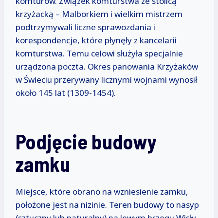
komturów. Związek komturstwa ze stolicą
krzyżacką – Malborkiem i wielkim mistrzem
podtrzymywali liczne sprawozdania i
korespondencje, które płynęły z kancelarii
komturstwa. Temu celowi służyła specjalnie
urządzona poczta. Okres panowania Krzyżaków
w Świeciu przerywany licznymi wojnami wynosił
około 145 lat (1309-1454).
Podjęcie budowy
zamku
Miejsce, które obrano na wzniesienie zamku,
położone jest na nizinie. Teren budowy to nasyp
(sztuczny lub naturalny) na lewym brzegu Wisły,