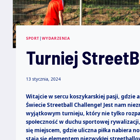
SPORT
|
WYDARZENIA
Turniej StreetB
13 stycznia, 2024
Witajcie w sercu koszykarskiej pasji, gdzie 
Świecie Streetball Challenge! Jest nam nie
wyjątkowym turnieju, który nie tylko rozpal
społeczność w duchu sportowej rywalizacji
się miejscem, gdzie uliczna piłka nabiera n
stają się elementem niezwykłej streetballo