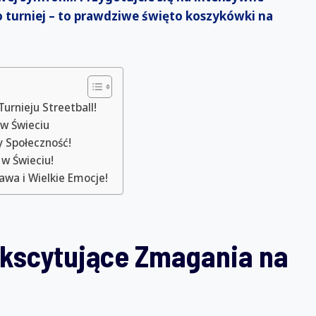
ko turniej – to prawdziwe święto koszykówki na
urnieju Streetball!
l w Świeciu
zy Społeczność!
 w Świeciu!
awa i Wielkie Emocje!
Ekscytujące Zmagania na