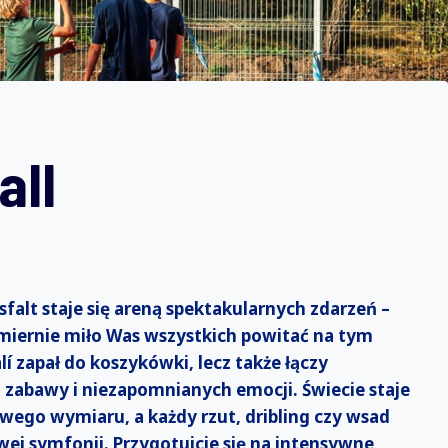
all
asfalt staje się areną spektakularnych zdarzeń –
zmiernie miło Was wszystkich powitać na tym
í zapał do koszykówki, lecz także łączy
, zabawy i niezapomnianych emocji. Świecie staje
owego wymiaru, a każdy rzut, dribling czy wsad
wej symfonii. Przygotujcie się na intensywne