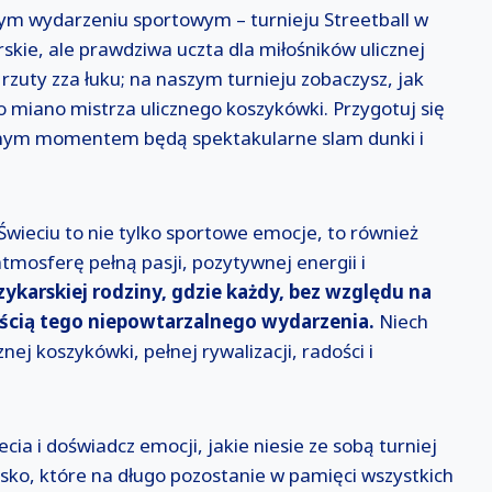
m wydarzeniu sportowym – turnieju Streetball w
rskie, ale prawdziwa uczta dla miłośników ulicznej
zuty zza łuku; na naszym turnieju zobaczysz, jak
o miano mistrza ulicznego koszykówki. Przygotuj się
jnym momentem będą spektakularne slam dunki i
 Świeciu to nie tylko sportowe emocje, to również
tmosferę pełną pasji, pozytywnej energii i
zykarskiej rodziny, gdzie każdy, bez względu na
ęścią tego niepowtarzalnego wydarzenia.
Niech
nej koszykówki, pełnej rywalizacji, radości i
cia i doświadcz emocji, jakie niesie ze sobą turniej
isko, które na długo pozostanie w pamięci wszystkich