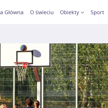
na Główna
O świeciu
Obiekty
Sport